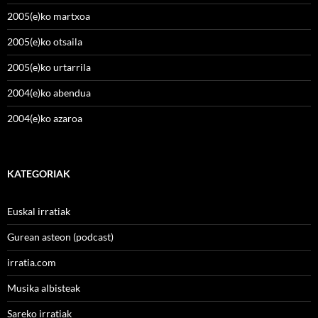
2005(e)ko martxoa
2005(e)ko otsaila
2005(e)ko urtarrila
2004(e)ko abendua
2004(e)ko azaroa
KATEGORIAK
Euskal irratiak
Gurean asteon (podcast)
irratia.com
Musika albisteak
Sareko irratiak