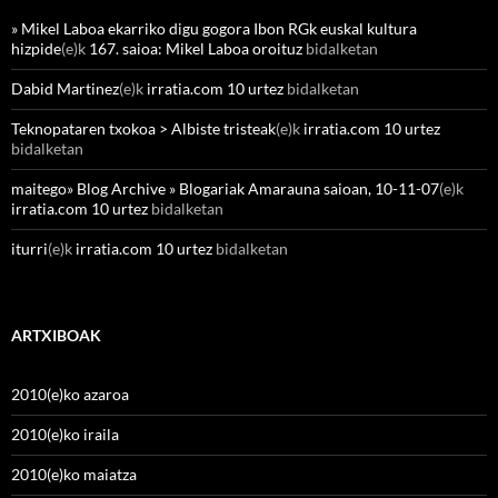
» Mikel Laboa ekarriko digu gogora Ibon RGk euskal kultura
hizpide
(e)k
167. saioa: Mikel Laboa oroituz
bidalketan
Dabid Martinez
(e)k
irratia.com 10 urtez
bidalketan
Teknopataren txokoa > Albiste tristeak
(e)k
irratia.com 10 urtez
bidalketan
maitego» Blog Archive » Blogariak Amarauna saioan, 10-11-07
(e)k
irratia.com 10 urtez
bidalketan
iturri
(e)k
irratia.com 10 urtez
bidalketan
ARTXIBOAK
2010(e)ko azaroa
2010(e)ko iraila
2010(e)ko maiatza