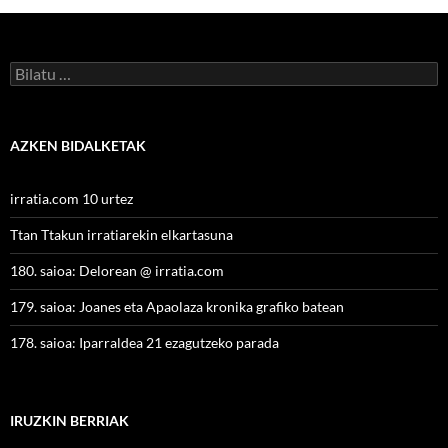
Bilatu:
AZKEN BIDALKETAK
irratia.com 10 urtez
Ttan Ttakun irratiarekin elkartasuna
180. saioa: Delorean @ irratia.com
179. saioa: Joanes eta Apaolaza kronika grafiko batean
178. saioa: Iparraldea 21 ezagutzeko parada
IRUZKIN BERRIAK