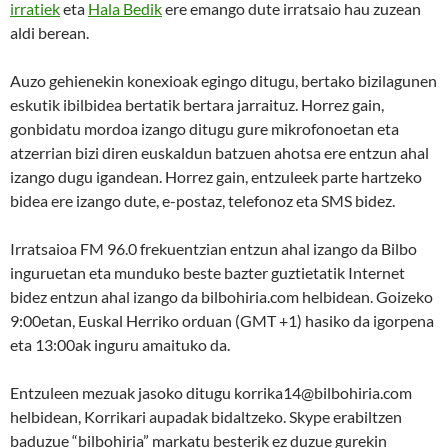
irratiek
eta
Hala Bedik
ere emango dute irratsaio hau zuzean
aldi berean.
Auzo gehienekin konexioak egingo ditugu, bertako bizilagunen
eskutik ibilbidea bertatik bertara jarraituz. Horrez gain,
gonbidatu mordoa izango ditugu gure mikrofonoetan eta
atzerrian bizi diren euskaldun batzuen ahotsa ere entzun ahal
izango dugu igandean. Horrez gain, entzuleek parte hartzeko
bidea ere izango dute, e-postaz, telefonoz eta SMS bidez.
Irratsaioa FM 96.0 frekuentzian entzun ahal izango da Bilbo
inguruetan eta munduko beste bazter guztietatik Internet
bidez entzun ahal izango da bilbohiria.com helbidean. Goizeko
9:00etan, Euskal Herriko orduan (GMT +1) hasiko da igorpena
eta 13:00ak inguru amaituko da.
Entzuleen mezuak jasoko ditugu korrika14@bilbohiria.com
helbidean, Korrikari aupadak bidaltzeko. Skype erabiltzen
baduzue “bilbohiria” markatu besterik ez duzue gurekin