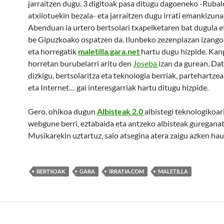
jarraitzen dugu. 3 digitoak pasa ditugu dagoeneko -Ruba
atxilotuekin bezala- eta jarraitzen dugu irrati emankizuna
Abenduan ia urtero bertsolari txapelketaren bat dugula e
be Gipuzkoako ospatzen da. Ilunbeko zezenplazan izango 
eta horregatik
maletilla.gara.net
hartu dugu hizpide. Kan
horretan burubelarri aritu den
Joseba
izan da gurean. Da
dizkigu, bertsolaritza eta teknologia berriak, partehartze
eta Internet… gai interesgarriak hartu ditugu hizpide.
Gero, ohikoa dugun
Albisteak 2.0
albistegi teknologikoari
webgune berri, eztabaida eta antzeko albisteak gureganat
Musikarekin uztartuz, saio atsegina atera zaigu azken hau
BERTSOAK
GARA
IRRATIA.COM
MALETILLA