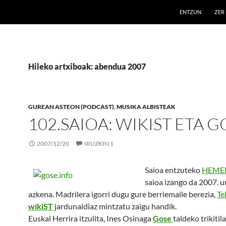
ENTZUN
ZER
Hileko artxiboak: abendua 2007
GUREAN ASTEON (PODCAST)
,
MUSIKA ALBISTEAK
102.SAIOA: WIKIST ETA G
2007/12/20
IRUZKIN 1
Saioa entzuteko
HEME
saioa izango da 2007. u
azkena. Madrilera igorri dugu gure berriemaile berezia,
Te
wikiST
jardunaldiaz mintzatu zaigu handik.
Euskal Herrira itzulita, Ines Osinaga
Gose
taldeko trikitila