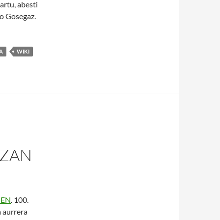
artu, abesti
zo Gosegaz.
A
WIKI
AZAN
EN
. 100.
a aurrera