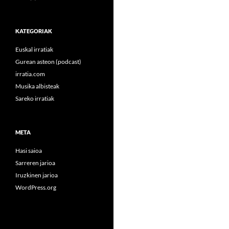
KATEGORIAK
Euskal irratiak
Gurean asteon (podcast)
irratia.com
Musika albisteak
Sareko irratiak
META
Hasi saioa
Sarreren jarioa
Iruzkinen jarioa
WordPress.org