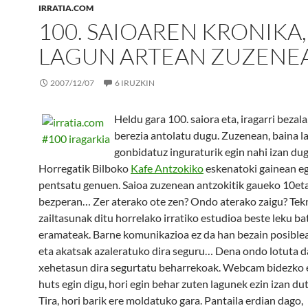
IRRATIA.COM
100. SAIOAREN KRONIKA,
LAGUN ARTEAN ZUZENE
2007/12/07
6 IRUZKIN
Heldu gara 100. saiora eta, iragarri bezala
berezia antolatu dugu. Zuzenean, baina l
gonbidatuz inguraturik egin nahi izan dug
Horregatik Bilboko
Kafe Antzokiko
eskenatoki gainean eg
pentsatu genuen. Saioa zuzenean antzokitik gaueko 10etan
bezperan… Zer aterako ote zen? Ondo aterako zaigu? Tek
zailtasunak ditu horrelako irratiko estudioa beste leku ba
eramateak. Barne komunikazioa ez da han bezain posiblea
eta akatsak azaleratuko dira seguru… Dena ondo lotuta d
xehetasun dira segurtatu beharrekoak. Webcam bidezko 
huts egin digu, hori egin behar zuten lagunek ezin izan dut
Tira, hori barik ere moldatuko gara. Pantaila erdian dago,