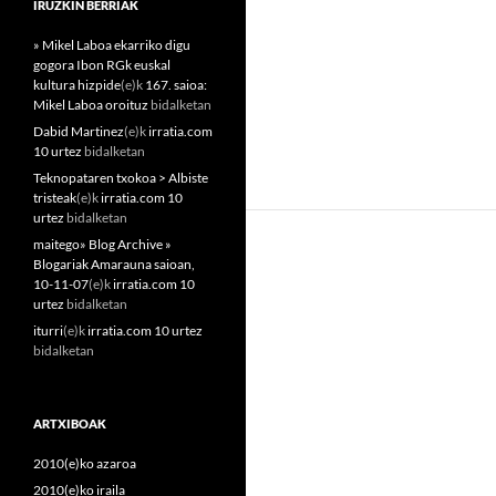
IRUZKIN BERRIAK
» Mikel Laboa ekarriko digu
gogora Ibon RGk euskal
kultura hizpide
(e)k
167. saioa:
Mikel Laboa oroituz
bidalketan
Dabid Martinez
(e)k
irratia.com
10 urtez
bidalketan
Teknopataren txokoa > Albiste
tristeak
(e)k
irratia.com 10
urtez
bidalketan
maitego» Blog Archive »
Blogariak Amarauna saioan,
10-11-07
(e)k
irratia.com 10
urtez
bidalketan
iturri
(e)k
irratia.com 10 urtez
bidalketan
ARTXIBOAK
2010(e)ko azaroa
2010(e)ko iraila