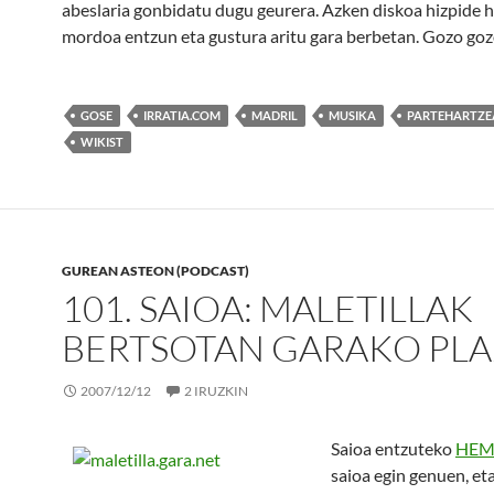
abeslaria gonbidatu dugu geurera. Azken diskoa hizpide h
mordoa entzun eta gustura aritu gara berbetan. Gozo go
GOSE
IRRATIA.COM
MADRIL
MUSIKA
PARTEHARTZE
WIKIST
GUREAN ASTEON (PODCAST)
101. SAIOA: MALETILLAK
BERTSOTAN GARAKO PL
2007/12/12
2 IRUZKIN
Saioa entzuteko
HEM
saioa egin genuen, et