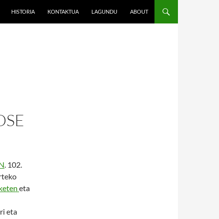
HISTORIA
KONTAKTUA
LAGUNDU
ABOUT
OSE
N
. 102.
rteko
keten
eta
ri eta