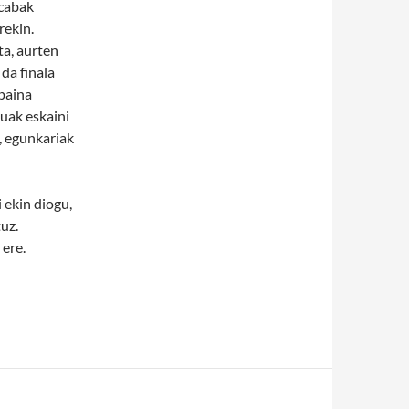
lcabak
rekin.
ta, aurten
da finala
paina
tuak eskaini
a, egunkariak
 ekin diogu,
uz.
 ere.