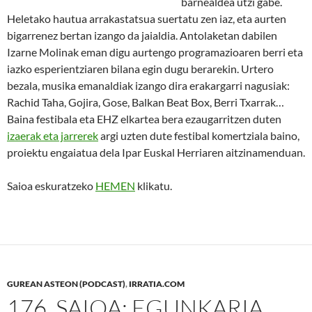
barnealdea utzi gabe.
Heletako hautua arrakastatsua suertatu zen iaz, eta aurten
bigarrenez bertan izango da jaialdia. Antolaketan dabilen
Izarne Molinak eman digu aurtengo programazioaren berri eta
iazko esperientziaren bilana egin dugu berarekin. Urtero
bezala, musika emanaldiak izango dira erakargarri nagusiak:
Rachid Taha, Gojira, Gose, Balkan Beat Box, Berri Txarrak…
Baina festibala eta EHZ elkartea bera ezaugarritzen duten
izaerak eta jarrerek
argi uzten dute festibal komertziala baino,
proiektu engaiatua dela Ipar Euskal Herriaren aitzinamenduan.
Saioa eskuratzeko
HEMEN
klikatu.
GUREAN ASTEON (PODCAST)
,
IRRATIA.COM
176. SAIOA: EGUNKARIA