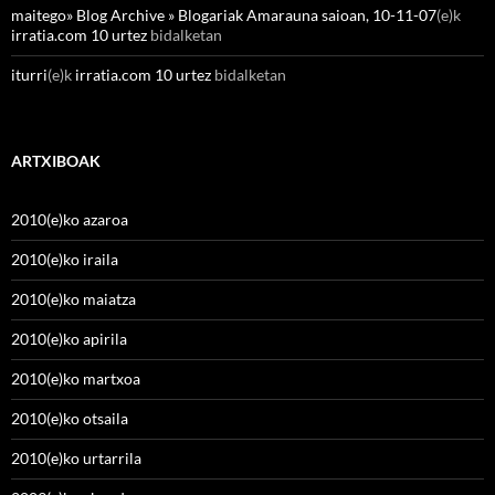
maitego» Blog Archive » Blogariak Amarauna saioan, 10-11-07
(e)k
irratia.com 10 urtez
bidalketan
iturri
(e)k
irratia.com 10 urtez
bidalketan
ARTXIBOAK
2010(e)ko azaroa
2010(e)ko iraila
2010(e)ko maiatza
2010(e)ko apirila
2010(e)ko martxoa
2010(e)ko otsaila
2010(e)ko urtarrila