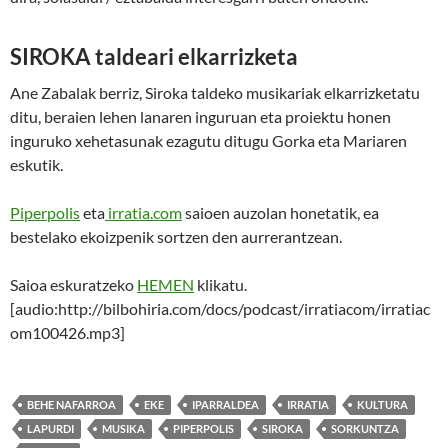
SIROKA taldeari elkarrizketa
Ane Zabalak berriz, Siroka taldeko musikariak elkarrizketatu
ditu, beraien lehen lanaren inguruan eta proiektu honen
inguruko xehetasunak ezagutu ditugu Gorka eta Mariaren
eskutik.
Piperpolis
eta
irratia.com
saioen auzolan honetatik, ea
bestelako ekoizpenik sortzen den aurrerantzean.
Saioa eskuratzeko
HEMEN
klikatu.
[audio:http://bilbohiria.com/docs/podcast/irratiacom/irratiac
om100426.mp3]
BEHE NAFARROA
EKE
IPARRALDEA
IRRATIA
KULTURA
LAPURDI
MUSIKA
PIPERPOLIS
SIROKA
SORKUNTZA