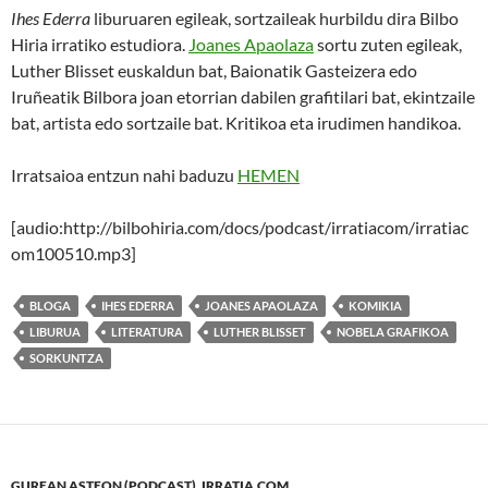
Ihes Ederra
liburuaren egileak, sortzaileak hurbildu dira Bilbo
Hiria irratiko estudiora.
Joanes Apaolaza
sortu zuten egileak,
Luther Blisset euskaldun bat, Baionatik Gasteizera edo
Iruñeatik Bilbora joan etorrian dabilen grafitilari bat, ekintzaile
bat, artista edo sortzaile bat. Kritikoa eta irudimen handikoa.
Irratsaioa entzun nahi baduzu
HEMEN
[audio:http://bilbohiria.com/docs/podcast/irratiacom/irratiac
om100510.mp3]
BLOGA
IHES EDERRA
JOANES APAOLAZA
KOMIKIA
LIBURUA
LITERATURA
LUTHER BLISSET
NOBELA GRAFIKOA
SORKUNTZA
GUREAN ASTEON (PODCAST)
,
IRRATIA.COM