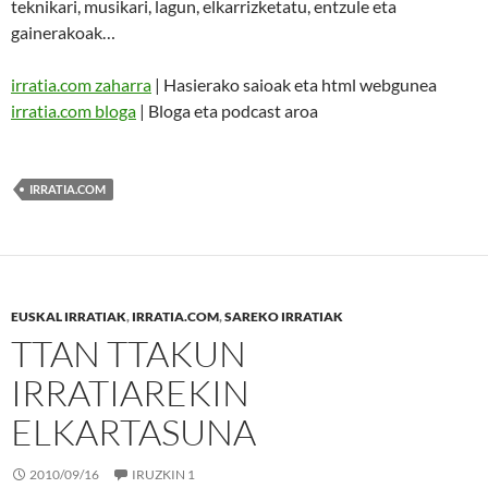
teknikari, musikari, lagun, elkarrizketatu, entzule eta
gainerakoak…
irratia.com zaharra
| Hasierako saioak eta html webgunea
irratia.com bloga
| Bloga eta podcast aroa
IRRATIA.COM
EUSKAL IRRATIAK
,
IRRATIA.COM
,
SAREKO IRRATIAK
TTAN TTAKUN
IRRATIAREKIN
ELKARTASUNA
2010/09/16
IRUZKIN 1