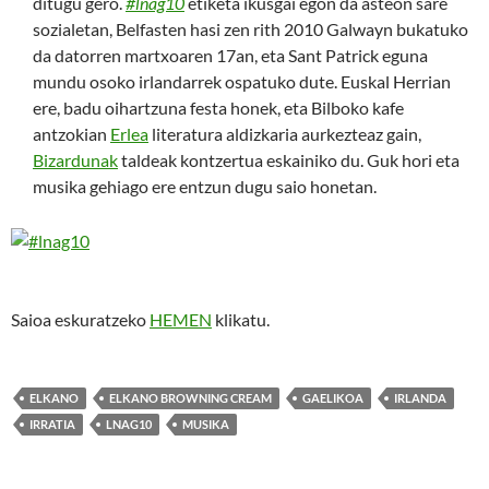
ditugu gero.
#lnag10
etiketa ikusgai egon da asteon sare
sozialetan, Belfasten hasi zen rith 2010 Galwayn bukatuko
da datorren martxoaren 17an, eta Sant Patrick eguna
mundu osoko irlandarrek ospatuko dute. Euskal Herrian
ere, badu oihartzuna festa honek, eta Bilboko kafe
antzokian
Erlea
literatura aldizkaria aurkezteaz gain,
Bizardunak
taldeak kontzertua eskainiko du. Guk hori eta
musika gehiago ere entzun dugu saio honetan.
Saioa eskuratzeko
HEMEN
klikatu.
ELKANO
ELKANO BROWNING CREAM
GAELIKOA
IRLANDA
IRRATIA
LNAG10
MUSIKA