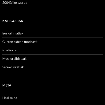
2004(e)ko azaroa
KATEGORIAK
Euskal irratiak
Gurean asteon (podcast)
irratia.com
Musika albisteak
Sareko irratiak
META
Hasi saioa