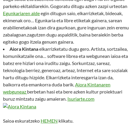
parkeko ekitaldiarekin. Gogoratu ditugu azken zazpi urteotan
Egunkariaren alde
egin ditugun saio, elkarrizketak, bideoak,
ekimenak oro… Egunkaria eta libre etiketak gainera, sarean
erabilienetakoak izan dira gaurkoan, gure inguruan zein eremu
zabalagoan.zagutzen dugu aspalditik, baina beraiekin berba
egiteko gogo itzela genuen gainera.
Aiora Kintana
elkarrizketatu dugu gero. Artista, sortzailea,
komunikatzaile ona… software librea eta webgunean iaioa eta
batez ere hizlari ona iruditu zaigu. Sorkuntzaz, sareaz,
teknologia berriez, generoaz, arteaz, Internet eta sare sozialak
hartu ditugu hizpide. Elkarrizketa interesgarria izan da,
baikorra eta emankorra duda barik.
Aiora Kintanaren
webguneaz
berbetan hasi eta bere azken kultur proiektuari
buruz mintzatu zaigu amaieran.
Isuriarte.com
Saioa eskuratzeko
HEMEN
klikatu.