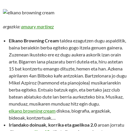
argazkia:
amaury martinez
Elkano Browning Cream
taldea ezagutzen dugu aspalditik,
baina beraiekin berba egiteko gogo itzela genuen gainera.
Zuzenean ikusteko ere ez dugu aukera askorik izan orain
arte. Bigarren lana plazaratu berri dutela eta, hiru astetan
15 bat kontzertu emango dituzte, hemen eta han. Azkena
apirilaren 4an Bilboko kafe antzokian. Bartzelonara jo dugu
Mikel Azpiroz (hammond eta pianojolea) musikariarekin
berba egiteko. Entsaio batzuk egin, eta bertako jazz club
batean abiatuko dute lan berria aurkezteko bira. Musikaz,
munduaz, musikaren munduaz hitz egin dugu.
elkano browning cream
diskoa, biografia, argazkiak,
bideoak, kontzertuak….
Irlandako doinuak, korrika eta gaelikoa 2.0
aroan jorratu