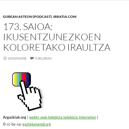
GUREAN ASTEON (PODCAST)
,
IRRATIA.COM
173. SAIOA:
IKUSENTZUNEZKOEN
KOLORETAKO IRAULTZA
2010/03/08
3 IRUZKIN
Argazkiak.org
|
webtv web telebista telebista Interneten
|
© cc-by-sa:
gaztelumendi.org