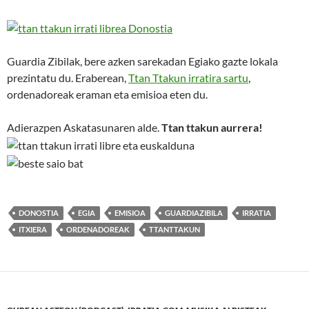
Guardia Zibilak, bere azken sarekadan Egiako gazte lokala
prezintatu du. Eraberean,
Ttan Ttakun irratira sartu
,
ordenadoreak eraman eta emisioa eten du.
Adierazpen Askatasunaren alde.
Ttan ttakun aurrera!
DONOSTIA
EGIA
EMISIOA
GUARDIAZIBILA
IRRATIA
ITXIERA
ORDENADOREAK
TTANTTAKUN