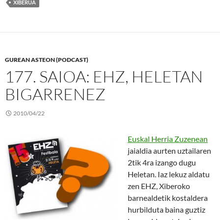
XIBERUA
GUREAN ASTEON (PODCAST)
177. SAIOA: EHZ, HELETAN
BIGARRENEZ
2010/04/22
Euskal Herria Zuzenean
jaialdia aurten uztailaren
2tik 4ra izango dugu
Heletan. Iaz lekuz aldatu
zen EHZ, Xiberoko
barnealdetik kostaldera
hurbilduta baina guztiz