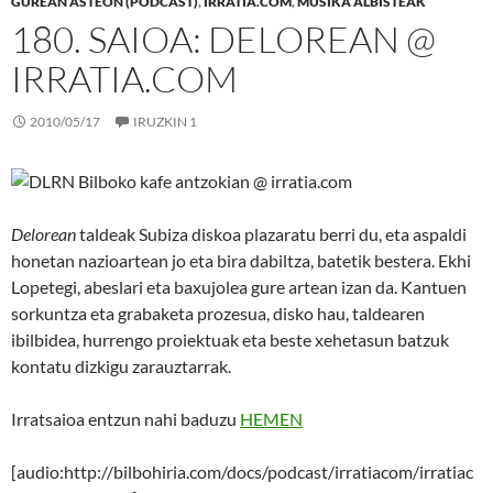
GUREAN ASTEON (PODCAST)
,
IRRATIA.COM
,
MUSIKA ALBISTEAK
180. SAIOA: DELOREAN @
IRRATIA.COM
2010/05/17
IRUZKIN 1
Delorean
taldeak Subiza diskoa plazaratu berri du, eta aspaldi
honetan nazioartean jo eta bira dabiltza, batetik bestera. Ekhi
Lopetegi, abeslari eta baxujolea gure artean izan da. Kantuen
sorkuntza eta grabaketa prozesua, disko hau, taldearen
ibilbidea, hurrengo proiektuak eta beste xehetasun batzuk
kontatu dizkigu zarauztarrak.
Irratsaioa entzun nahi baduzu
HEMEN
[audio:http://bilbohiria.com/docs/podcast/irratiacom/irratiac