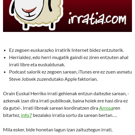
Ez zegoen euskarazko irratirik Internet bidez entzuterik.
Herrialdez, edo herri mugatik gaindi ez ziren entzuten ahal
irrati libre eta euskaldunak.
Podcast saiorik ez zegoen sarean, iTunes ere ez zuen asmatu
Steve Jobsek zuzendutako Apple faktorian.
Orain Euskal Herriko irrati gehienak entzun daitezke sarean, -
azkenak izan dira irrati publikoak, baina hoiek ere hasi dira ez
da gutxi-. Irrati libreak sarean kordinatzen dira
Arrosa
ren
bitartez,
info7
bezalako irratia sortu da sarean bertan….
Mila esker, bide honetan lagun izan zaituztegun irrati,