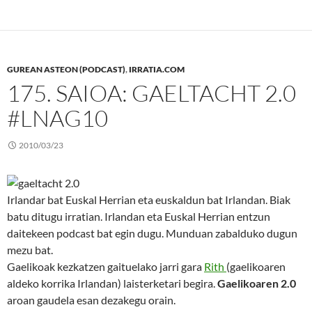
GUREAN ASTEON (PODCAST)
,
IRRATIA.COM
175. SAIOA: GAELTACHT 2.0
#LNAG10
2010/03/23
Irlandar bat Euskal Herrian eta euskaldun bat Irlandan. Biak
batu ditugu irratian. Irlandan eta Euskal Herrian entzun
daitekeen podcast bat egin dugu. Munduan zabalduko dugun
mezu bat.
Gaelikoak kezkatzen gaituelako jarri gara
Rith
(gaelikoaren
aldeko korrika Irlandan) laisterketari begira.
Gaelikoaren 2.0
aroan gaudela esan dezakegu orain.