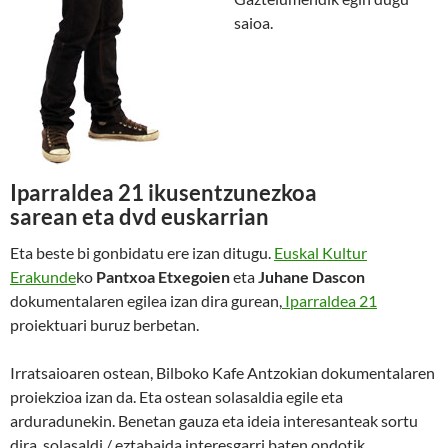
saioa.
Iparraldea 21
ikusentzunezkoa
sarean eta dvd euskarrian
Eta beste bi gonbidatu ere izan ditugu.
Euskal Kultur
Erakunde
ko
Pantxoa Etxegoien
eta
Juhane Dascon
dokumentalaren egilea izan dira gurean,
Iparraldea 21
proiektuari buruz berbetan.
Irratsaioaren ostean, Bilboko Kafe Antzokian dokumentalaren
proiekzioa izan da. Eta ostean solasaldia egile eta
arduradunekin. Benetan gauza eta ideia interesanteak sortu
dira, solasaldi / eztabaida interesgarri baten ondotik.