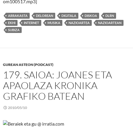
om100517.mp3]
ARRAKASTA
DELOREAN
DIGITALA
DISKOA
DLRN
EKHI
INTERNET
MUSIKA
NAZIOARTEA
NAZIOARTEAN
SUBIZA
GUREAN ASTEON (PODCAST)
179. SAIOA: JOANES ETA
APAOLAZA KRONIKA
GRAFIKO BATEAN
2010/05/10