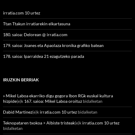
irratia.com 10 urtez
Ttan Ttakun irratiarekin elkartasuna
180. saioa: Delorean @ irratia.com
179. saioa: Joanes eta Apaolaza kronika grafiko batean
178. saioa: Iparraldea 21 ezagutzeko parada
IRUZKIN BERRIAK
» Mikel Laboa ekarriko digu gogora Ibon RGk euskal kultura
hizpide
(e)k
167. saioa: Mikel Laboa oroituz
bidalketan
Dabid Martinez
(e)k
irratia.com 10 urtez
bidalketan
Teknopataren txokoa > Albiste tristeak
(e)k
irratia.com 10 urtez
bidalketan