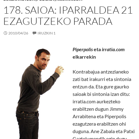
178. SAIOA: IPARRALDEA 21
EZAGUTZEKO PARADA
2010/04/26
IRUZKIN 1
Piperpolis
eta
irratia.com
elkarrekin
Kontrabajua antzezlaneko
zati bat irakurri eta sintonia
entzun da. Eta gure gaurko
saioak bi sintonia izan ditu:
irratia.com aurkezteko
erabiltzen dugun Jimmy
Arrabitena eta Piperpolis
ezagutzera erabiltzen ohi
duguna. Ane Zabala eta Patxi
Gaztelumendik egin dugu