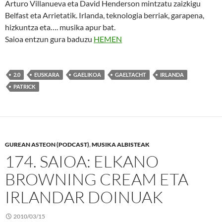
Arturo Villanueva eta David Henderson mintzatu zaizkigu
Belfast eta Arrietatik. Irlanda, teknologia berriak, garapena,
hizkuntza eta…. musika apur bat.
Saioa entzun gura baduzu
HEMEN
2.0
EUSKARA
GAELIKOA
GAELTACHT
IRLANDA
PATRICK
GUREAN ASTEON (PODCAST)
,
MUSIKA ALBISTEAK
174. SAIOA: ELKANO
BROWNING CREAM ETA
IRLANDAR DOINUAK
2010/03/15