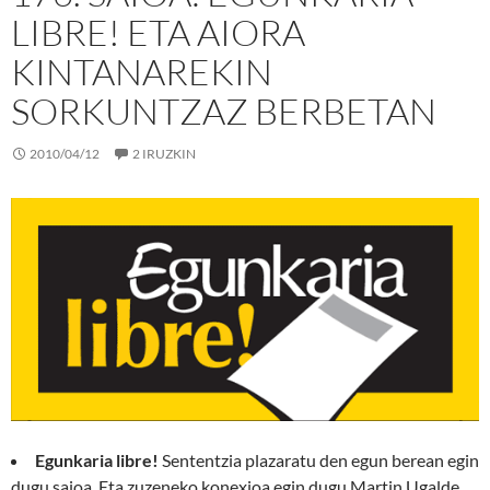
LIBRE! ETA AIORA
KINTANAREKIN
SORKUNTZAZ BERBETAN
2010/04/12
2 IRUZKIN
Egunkaria libre!
Sententzia plazaratu den egun berean egin
dugu saioa. Eta zuzeneko konexioa egin dugu Martin Ugalde