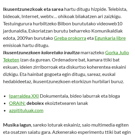
Ikusentzunezkoak eta sarea
hartu ditugu hizpide. Telebista,
bideoak, Internet, webtv… ohikoak bilakatzen ari zaizkigu.
Testuingurura hurbiltzeko Bilbon burututako videoweb10
jardunaldia, Eskoriatzan burutu beharreko Komunikaldiak
edota, 2009an burutako
Greba orokorra
eta
Egunkaria libre
emisioak hartu ditugu.
Ikusentzunezkoen koloretako iraultza
marrazteko
Gorka Julio
Teketen
izan da gurean. Ordenadore bat, kamara ttiki bat
eskuan, ideien zirriborroak eta diskurtso koherentea eskaini
dizkigu. Eta hainbat gogoeta egin ditugu, sareaz, euskal
hedabideetaz, ikusentzunezkoen etorkizun hurbilari buruz.
Iparraldea XXI
Dokumentala, bideo laburrak eta bloga
ORAIN:
debolex
ekoiztetxearen lanak
azpitituluak.com
Musika lagun
, sareko loturak eskainiz, saio multimedia egiten
eta osatzen saiatu gara. Azkenerako esperimentu ttiki bat egin