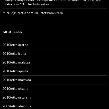
irratia.com 10 urtez
bidalketan
iturri
(e)k
irratia.com 10 urtez
bidalketan
ARTXIBOAK
2010(e)ko azaroa
2010(e)ko iraila
2010(e)ko maiatza
2010(e)ko apirila
2010(e)ko martxoa
2010(e)ko otsaila
2010(e)ko urtarrila
2009(e)ko abendua