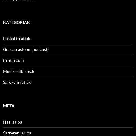
KATEGORIAK
Euskal irratiak
Gurean asteon (podcast)
irratia.com
Musika albisteak
Sareko irratiak
META
Hasi saioa
Sarreren jarioa