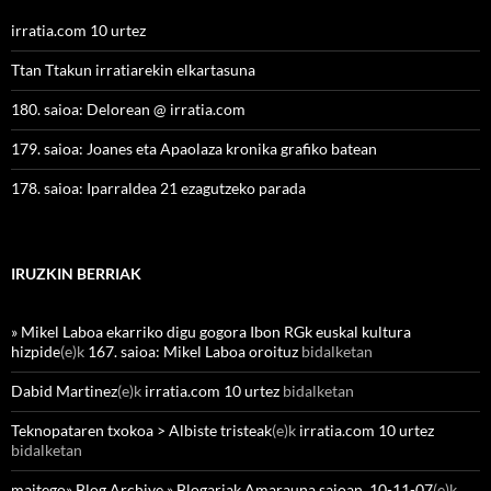
irratia.com 10 urtez
Ttan Ttakun irratiarekin elkartasuna
180. saioa: Delorean @ irratia.com
179. saioa: Joanes eta Apaolaza kronika grafiko batean
178. saioa: Iparraldea 21 ezagutzeko parada
IRUZKIN BERRIAK
» Mikel Laboa ekarriko digu gogora Ibon RGk euskal kultura
hizpide
(e)k
167. saioa: Mikel Laboa oroituz
bidalketan
Dabid Martinez
(e)k
irratia.com 10 urtez
bidalketan
Teknopataren txokoa > Albiste tristeak
(e)k
irratia.com 10 urtez
bidalketan
maitego» Blog Archive » Blogariak Amarauna saioan, 10-11-07
(e)k