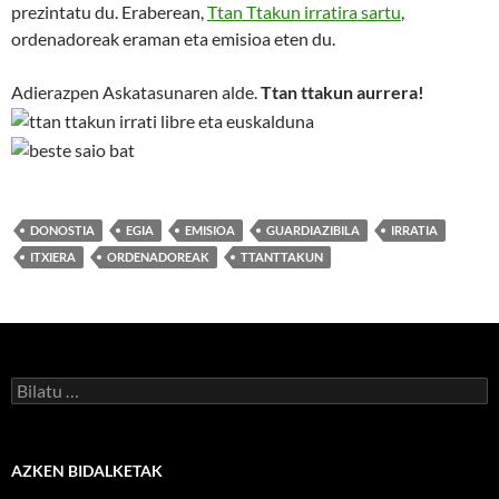
prezintatu du. Eraberean,
Ttan Ttakun irratira sartu
,
ordenadoreak eraman eta emisioa eten du.
Adierazpen Askatasunaren alde.
Ttan ttakun aurrera!
DONOSTIA
EGIA
EMISIOA
GUARDIAZIBILA
IRRATIA
ITXIERA
ORDENADOREAK
TTANTTAKUN
Bilatu:
AZKEN BIDALKETAK