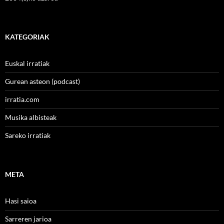
KATEGORIAK
Euskal irratiak
Gurean asteon (podcast)
irratia.com
Musika albisteak
Sareko irratiak
META
Hasi saioa
Sarreren jarioa