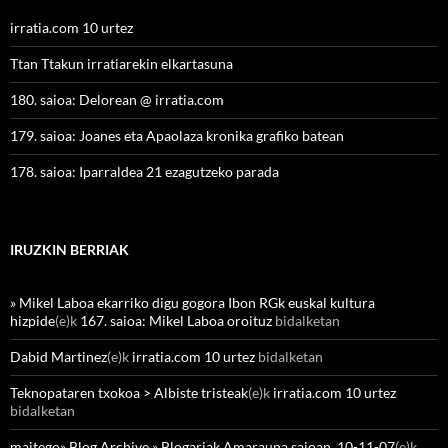
irratia.com 10 urtez
Ttan Ttakun irratiarekin elkartasuna
180. saioa: Delorean @ irratia.com
179. saioa: Joanes eta Apaolaza kronika grafiko batean
178. saioa: Iparraldea 21 ezagutzeko parada
IRUZKIN BERRIAK
» Mikel Laboa ekarriko digu gogora Ibon RGk euskal kultura
hizpide
(e)k
167. saioa: Mikel Laboa oroituz
bidalketan
Dabid Martinez
(e)k
irratia.com 10 urtez
bidalketan
Teknopataren txokoa > Albiste tristeak
(e)k
irratia.com 10 urtez
bidalketan
maitego» Blog Archive » Blogariak Amarauna saioan, 10-11-07
(e)k