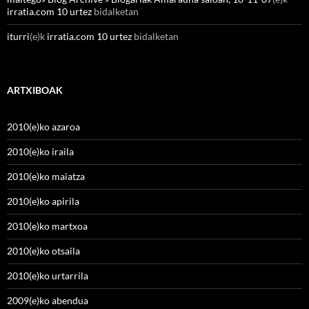
irratia.com 10 urtez
bidalketan
iturri
(e)k
irratia.com 10 urtez
bidalketan
ARTXIBOAK
2010(e)ko azaroa
2010(e)ko iraila
2010(e)ko maiatza
2010(e)ko apirila
2010(e)ko martxoa
2010(e)ko otsaila
2010(e)ko urtarrila
2009(e)ko abendua