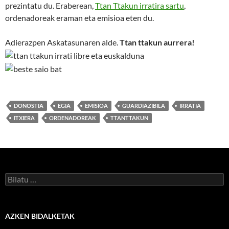
prezintatu du. Eraberean,
Ttan Ttakun irratira sartu
,
ordenadoreak eraman eta emisioa eten du.
Adierazpen Askatasunaren alde.
Ttan ttakun aurrera!
DONOSTIA
EGIA
EMISIOA
GUARDIAZIBILA
IRRATIA
ITXIERA
ORDENADOREAK
TTANTTAKUN
Bilatu:
AZKEN BIDALKETAK