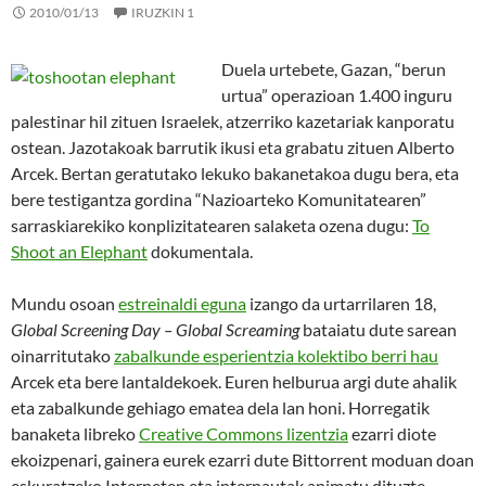
2010/01/13
IRUZKIN 1
Duela urtebete, Gazan, “berun
urtua” operazioan 1.400 inguru
palestinar hil zituen Israelek, atzerriko kazetariak kanporatu
ostean. Jazotakoak barrutik ikusi eta grabatu zituen Alberto
Arcek. Bertan geratutako lekuko bakanetakoa dugu bera, eta
bere testigantza gordina “Nazioarteko Komunitatearen”
sarraskiarekiko konplizitatearen salaketa ozena dugu:
To
Shoot an Elephant
dokumentala.
Mundu osoan
estreinaldi eguna
izango da urtarrilaren 18,
Global Screening Day – Global Screaming
bataiatu dute sarean
oinarritutako
zabalkunde esperientzia kolektibo berri hau
Arcek eta bere lantaldekoek. Euren helburua argi dute ahalik
eta zabalkunde gehiago ematea dela lan honi. Horregatik
banaketa libreko
Creative Commons lizentzia
ezarri diote
ekoizpenari, gainera eurek ezarri dute Bittorrent moduan doan
eskuratzeko Interneten eta internautak animatu dituzte