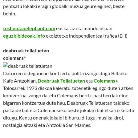
pentsatu lokalki eragin globalki mezua geure eginez, beste
behin.
toshootanelephant.com
euskaraz eta mundu osoan
eguzkibideoak.info
ekoiztetxe independientea Iruñea (EH)
deabruak teilatuetan
colemans*
Datorren ostegunean kontzertu polita izango dugu Bilboko
Kafe Antzokian.
Deabruak Teilatuetan
eta
Colemans+
Tolosarrek 1973 diskoa kaleratu zutenetik egingo duten azken
kontzertua izango da, eta Colemans berriz, hasi berriak dira;
bigarren kontzertua dute hau. Deabruak Teilatuetan taldeko
partaide bat eta Colemanseko beste jokalari bat elkarrizketatu
ditugu. Kantu onenak jokaldi bihurtu ditugu, musika kirol,
nostalgia aitzaki eta Antzokia San Mames.