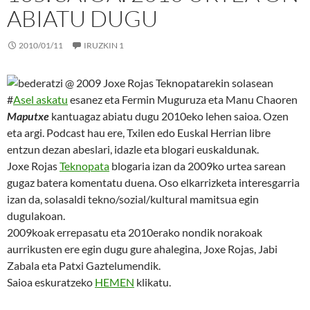
ABIATU DUGU
2010/01/11
IRUZKIN 1
#
Asel askatu
esanez eta Fermin Muguruza eta Manu Chaoren
Maputxe
kantuagaz abiatu dugu 2010eko lehen saioa. Ozen
eta argi. Podcast hau ere, Txilen edo Euskal Herrian libre
entzun dezan abeslari, idazle eta blogari euskaldunak.
Joxe Rojas
Teknopata
blogaria izan da 2009ko urtea sarean
gugaz batera komentatu duena. Oso elkarrizketa interesgarria
izan da, solasaldi tekno/sozial/kultural mamitsua egin
dugulakoan.
2009koak errepasatu eta 2010erako nondik norakoak
aurrikusten ere egin dugu gure ahalegina, Joxe Rojas, Jabi
Zabala eta Patxi Gaztelumendik.
Saioa eskuratzeko
HEMEN
klikatu.