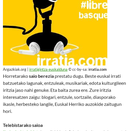
Argazkiak.org |
irratigintza euskalduna
© cc-by-sa: i
rratia.com
Horretarako
saio berezia
prestatu dugu. Beste euskal irrati
batzuetako lagunak, entzuleak, musikariak, edota kulturgileen
iritzia jaso nahi genuke. Eta baita zurea ere. Zure iritzia
interesatzen zaigu: blogari, entzule, sortzaile, diasporako
ikasle, herbesteko langile, Euskal Herriko auzokide zaitugun
hori.
Telebistarako saioa