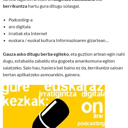
berrikuntza
hartu gura ditugu solasgai.
Podcasting
-a
aro digitala
irratiak eta Internet
euskara / euskal kultura Informazioaren gizartean…
Gauza asko ditugu berba egiteko
, eta guztion artean egin nahi
dugu, eztabaida zabaldu eta gogoeta amankomuna egiten
saiatzeko. Saio hau, hasiera bat baino ez da,
berrikuntza
saioan
bertan aplikatzeko asmoarekin, gainera.