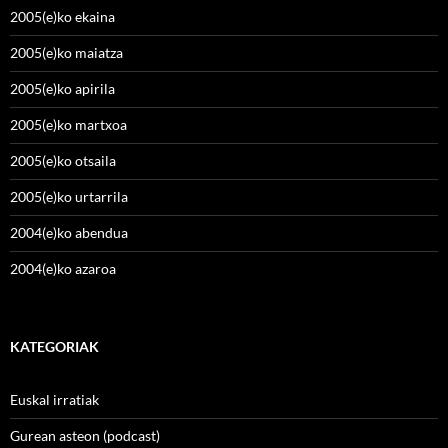
2005(e)ko ekaina
2005(e)ko maiatza
2005(e)ko apirila
2005(e)ko martxoa
2005(e)ko otsaila
2005(e)ko urtarrila
2004(e)ko abendua
2004(e)ko azaroa
KATEGORIAK
Euskal irratiak
Gurean asteon (podcast)