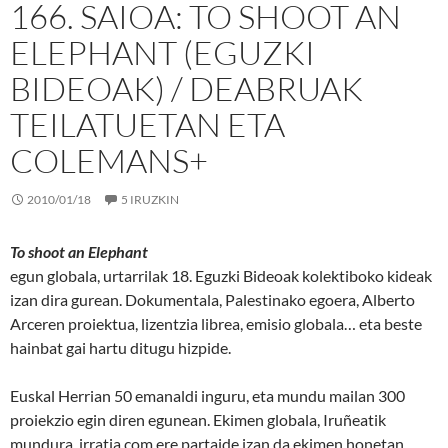
166. SAIOA: TO SHOOT AN
ELEPHANT (EGUZKI
BIDEOAK) / DEABRUAK
TEILATUETAN ETA
COLEMANS+
2010/01/18
5 IRUZKIN
To shoot an Elephant
egun globala, urtarrilak 18. Eguzki Bideoak kolektiboko kideak
izan dira gurean. Dokumentala, Palestinako egoera, Alberto
Arceren proiektua, lizentzia librea, emisio globala… eta beste
hainbat gai hartu ditugu hizpide.
Euskal Herrian 50 emanaldi inguru, eta mundu mailan 300
proiekzio egin diren egunean. Ekimen globala, Iruñeatik
mundura. irratia.com ere partaide izan da ekimen honetan