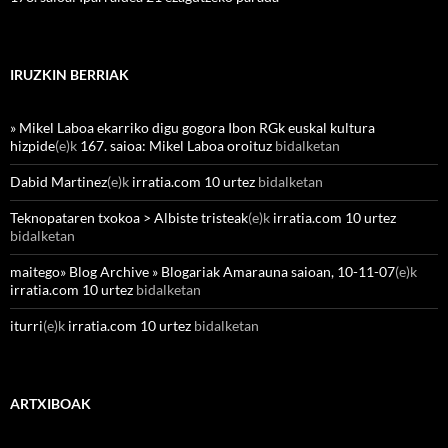
IRUZKIN BERRIAK
» Mikel Laboa ekarriko digu gogora Ibon RGk euskal kultura
hizpide
(e)k
167. saioa: Mikel Laboa oroituz
bidalketan
Dabid Martinez
(e)k
irratia.com 10 urtez
bidalketan
Teknopataren txokoa > Albiste tristeak
(e)k
irratia.com 10 urtez
bidalketan
maitego» Blog Archive » Blogariak Amarauna saioan, 10-11-07
(e)k
irratia.com 10 urtez
bidalketan
iturri
(e)k
irratia.com 10 urtez
bidalketan
ARTXIBOAK