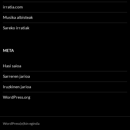
irratia.com
Musika albisteak
Sareko irratiak
META
Hasi saioa
Sarreren jarioa
Iruzkinen jarioa
WordPress.org
WordPress(e)kin eginda