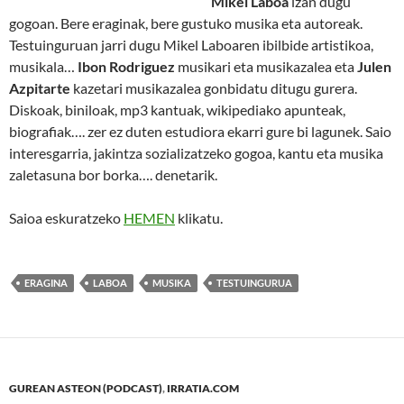
Mikel Laboa
izan dugu
gogoan. Bere eraginak, bere gustuko musika eta autoreak.
Testuinguruan jarri dugu Mikel Laboaren ibilbide artistikoa,
musikala…
Ibon Rodriguez
musikari eta musikazalea eta
Julen
Azpitarte
kazetari musikazalea gonbidatu ditugu gurera.
Diskoak, biniloak, mp3 kantuak, wikipediako apunteak,
biografiak…. zer ez duten estudiora ekarri gure bi lagunek. Saio
interesgarria, jakintza sozializatzeko gogoa, kantu eta musika
zaletasuna bor borka…. denetarik.
Saioa eskuratzeko
HEMEN
klikatu.
ERAGINA
LABOA
MUSIKA
TESTUINGURUA
GUREAN ASTEON (PODCAST)
,
IRRATIA.COM