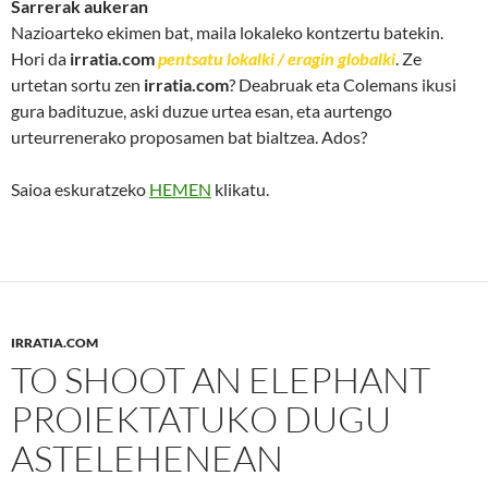
Sarrerak aukeran
Nazioarteko ekimen bat, maila lokaleko kontzertu batekin.
Hori da
irratia.com
pentsatu lokalki / eragin globalki
. Ze
urtetan sortu zen
irratia.com
? Deabruak eta Colemans ikusi
gura badituzue, aski duzue urtea esan, eta aurtengo
urteurrenerako proposamen bat bialtzea. Ados?
Saioa eskuratzeko
HEMEN
klikatu.
IRRATIA.COM
TO SHOOT AN ELEPHANT
PROIEKTATUKO DUGU
ASTELEHENEAN