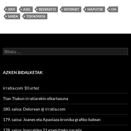
2009
ASEL
BEDERATZI
INTERNET
MAPUTXE
ON
SAREA
TEKNOPATA
Bilatu:
AZKEN BIDALKETAK
irratia.com 10 urtez
Ttan Ttakun irratiarekin elkartasuna
180. saioa: Delorean @ irratia.com
179. saioa: Joanes eta Apaolaza kronika grafiko batean
178. saioa: Iparraldea 21 ezagutzeko parada