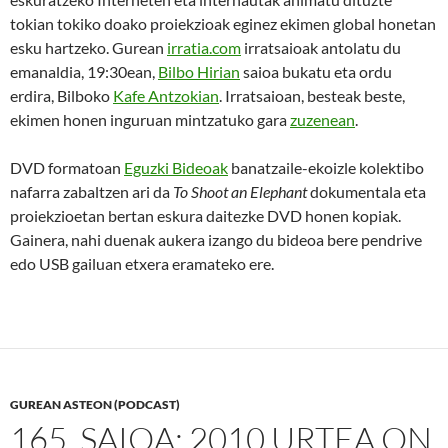
tokian tokiko doako proiekzioak eginez ekimen global honetan
esku hartzeko. Gurean
irratia.com
irratsaioak antolatu du
emanaldia, 19:30ean,
Bilbo Hirian
saioa bukatu eta ordu
erdira, Bilboko
Kafe Antzokian
. Irratsaioan, besteak beste,
ekimen honen inguruan mintzatuko gara
zuzenean
.
DVD formatoan
Eguzki Bideoak
banatzaile-ekoizle kolektibo
nafarra zabaltzen ari da
To Shoot an Elephant
dokumentala eta
proiekzioetan bertan eskura daitezke DVD honen kopiak.
Gainera, nahi duenak aukera izango du bideoa bere pendrive
edo USB gailuan etxera eramateko ere.
GUREAN ASTEON (PODCAST)
165. SAIOA: 2010 URTEA ON