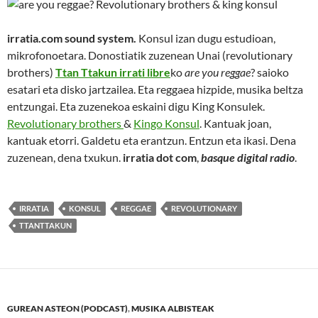
irratia.com sound system.
Konsul izan dugu estudioan,
mikrofonoetara. Donostiatik zuzenean Unai (revolutionary
brothers)
Ttan Ttakun irrati libre
ko
are you reggae
? saioko
esatari eta disko jartzailea. Eta reggaea hizpide, musika beltza
entzungai. Eta zuzenekoa eskaini digu King Konsulek.
Revolutionary brothers
&
Kingo Konsul
. Kantuak joan,
kantuak etorri. Galdetu eta erantzun. Entzun eta ikasi. Dena
zuzenean, dena txukun.
irratia dot com
,
basque digital radio
.
IRRATIA
KONSUL
REGGAE
REVOLUTIONARY
TTANTTAKUN
GUREAN ASTEON (PODCAST)
,
MUSIKA ALBISTEAK