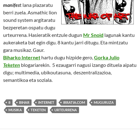
manifes
t lana plazaratu
berri zuela. Asmathic lion
sound system argitaratu
bezperetan ospatu dugu
urteurrena. Hasieratik entzule dugun
Mr Snoid
lagunak kantu
aukeraketa bat egin digu. 8 kantu jarri ditugu. Eta mintzatu
gara musikaz. Gaur.
Biharko Internet
hartu dugu hizpide gero,
Gorka Julio
Teketen
blogariarekin. 5 ezaugarri nagusi izango dituela aipatu
digu; multimedia, ubikoutasuna, deszentralizazioa,
semantikoa eta soziala.
8
BIHAR
INTERNET
IRRATIA.COM
MUGURUZA
MUSIKA
TEKETEN
URTEURRENA