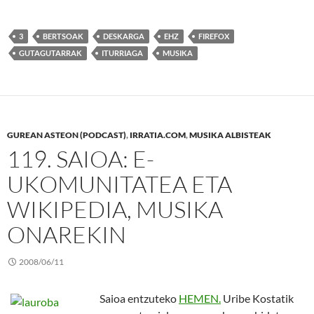
3
BERTSOAK
DESKARGA
EHZ
FIREFOX
GUTAGUTARRAK
ITURRIAGA
MUSIKA
GUREAN ASTEON (PODCAST)
,
IRRATIA.COM
,
MUSIKA ALBISTEAK
119. SAIOA: E-
UKOMUNITATEA ETA
WIKIPEDIA, MUSIKA
ONAREKIN
2008/06/11
Saioa entzuteko
HEMEN.
Uribe Kostatik