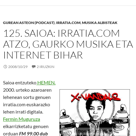
GUREAN ASTEON (PODCAST)
,
IRRATIA.COM
,
MUSIKA ALBISTEAK
125. SAIOA: IRRATIA.COM
ATZO, GAURKO MUSIKA ETA
INTERNET BIHAR
2008/10/29
2 IRUZKIN
Saioa entzuteko
HEMEN.
2000. urteko azaroaren
lehenean sortu genuen
irratia.com euskarazko
lehen irrati digitala.
Fermin Muguruza
elkarrizketatu genuen
orduan
FM 99.00 dub