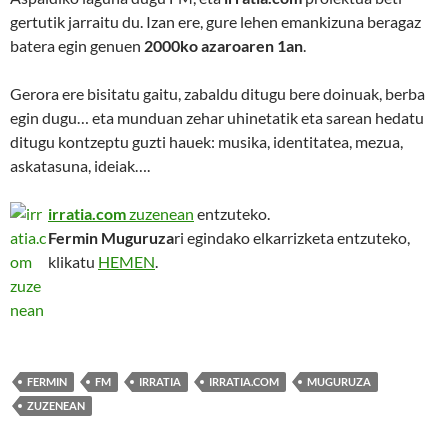
gertutik jarraitu du. Izan ere, gure lehen emankizuna beragaz
batera egin genuen
2000ko azaroaren 1an
.
Gerora ere bisitatu gaitu, zabaldu ditugu bere doinuak, berba
egin dugu… eta munduan zehar uhinetatik eta sarean hedatu
ditugu kontzeptu guzti hauek: musika, identitatea, mezua,
askatasuna, ideiak….
irratia.com
zuzenean
entzuteko.
Fermin Muguruza
ri egindako elkarrizketa entzuteko,
klikatu
HEMEN
.
FERMIN
FM
IRRATIA
IRRATIA.COM
MUGURUZA
ZUZENEAN