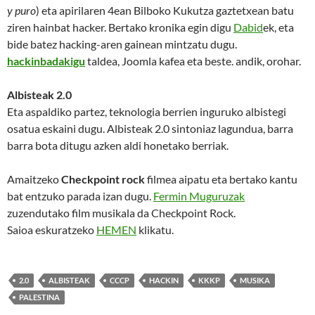
y puro
) eta apirilaren 4ean Bilboko Kukutza gaztetxean batu
ziren hainbat hacker. Bertako kronika egin digu
Dabid
ek, eta
bide batez hacking-aren gainean mintzatu dugu.
hackinbadakigu
taldea, Joomla kafea eta beste. andik, orohar.
Albisteak 2.0
Eta aspaldiko partez, teknologia berrien inguruko albistegi
osatua eskaini dugu. Albisteak 2.0 sintoniaz lagundua, barra
barra bota ditugu azken aldi honetako berriak.
Amaitzeko
Checkpoint rock
filmea aipatu eta bertako kantu
bat entzuko parada izan dugu.
Fermin Muguruzak
zuzendutako film musikala da Checkpoint Rock.
Saioa eskuratzeko
HEMEN
klikatu.
2.0
ALBISTEAK
CCCP
HACKIN
KKKP
MUSIKA
PALESTINA