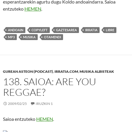
esperantzarekin agurtu dugu Koldo andoaindarra. Saioa
entzuteko
HEMEN
.
ANDOAIN
COPYLEFT
GAZTESAREA
IRRATIA
LIBRE
MP3
MUSIKA
OTAMENDI
GUREAN ASTEON (PODCAST)
,
IRRATIA.COM
,
MUSIKA ALBISTEAK
138. SAIOA: ARE YOU
REGGAE?
2009/02/25
IRUZKIN 1
Saioa entzuteko
HEMEN
.