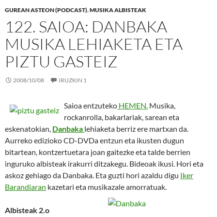
GUREAN ASTEON (PODCAST)
,
MUSIKA ALBISTEAK
122. SAIOA: DANBAKA
MUSIKA LEHIAKETA ETA
PIZTU GASTEIZ
2008/10/08
IRUZKIN 1
Saioa entzuteko
HEMEN.
Musika,
rockanrolla, bakarlariak, sarean eta
eskenatokian,
Danbaka
lehiaketa berriz ere martxan da.
Aurreko edizioko CD-DVDa entzun eta ikusten dugun
bitartean, kontzertuetara joan gaitezke eta talde berrien
inguruko albisteak irakurri ditzakegu. Bideoak ikusi. Hori eta
askoz gehiago da Danbaka. Eta guzti hori azaldu digu
Iker
Barandiaran
kazetari eta musikazale amorratuak.
Albisteak 2.o