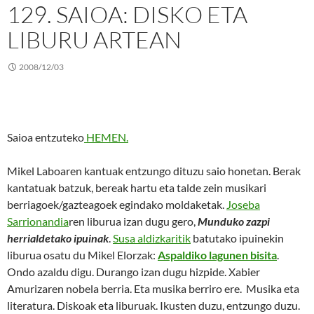
129. SAIOA: DISKO ETA
LIBURU ARTEAN
2008/12/03
Saioa entzuteko
HEMEN.
Mikel Laboaren kantuak entzungo dituzu saio honetan. Berak
kantatuak batzuk, bereak hartu eta talde zein musikari
berriagoek/gazteagoek egindako moldaketak.
Joseba
Sarrionandia
ren liburua izan dugu gero,
Munduko zazpi
herrialdetako ipuinak
.
Susa aldizkaritik
batutako ipuinekin
liburua osatu du Mikel Elorzak:
Aspaldiko lagunen bisita
.
Ondo azaldu digu. Durango izan dugu hizpide. Xabier
Amurizaren nobela berria. Eta musika berriro ere. Musika eta
literatura. Diskoak eta liburuak. Ikusten duzu, entzungo duzu.