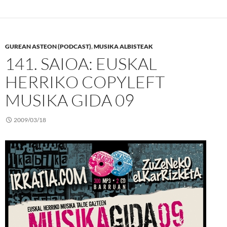
GUREAN ASTEON (PODCAST)
,
MUSIKA ALBISTEAK
141. SAIOA: EUSKAL
HERRIKO COPYLEFT
MUSIKA GIDA 09
2009/03/18