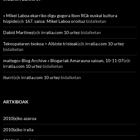
» Mikel Laboa ekarriko digu gogora Ibon RGk euskal kultura
hizpide
(e)k
167. saioa: Mikel Laboa oroituz
bidalketan
Dabid Martinez
(e)k
irratia.com 10 urtez
bidalketan
Teknopataren txokoa > Albiste tristeak
(e)k
irratia.com 10 urtez
bidalketan
maitego» Blog Archive » Blogariak Amarauna saioan, 10-11-07
(e)k
irratia.com 10 urtez
bidalketan
iturri
(e)k
irratia.com 10 urtez
bidalketan
ARTXIBOAK
2010(e)ko azaroa
2010(e)ko iraila