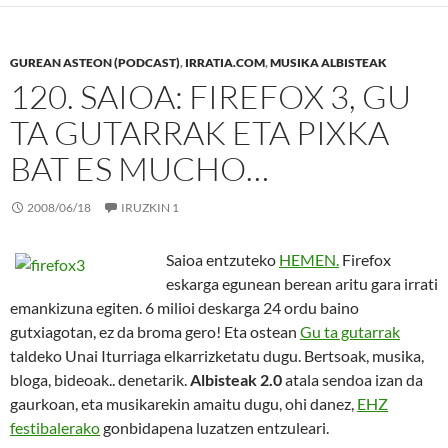
GUREAN ASTEON (PODCAST)
,
IRRATIA.COM
,
MUSIKA ALBISTEAK
120. SAIOA: FIREFOX 3, GU
TA GUTARRAK ETA PIXKA
BAT ES MUCHO…
2008/06/18
IRUZKIN 1
Saioa entzuteko
HEMEN.
Firefox
eskarga egunean berean aritu gara irrati
emankizuna egiten. 6 milioi deskarga 24 ordu baino
gutxiagotan, ez da broma gero! Eta ostean
Gu ta gutarrak
taldeko Unai Iturriaga elkarrizketatu dugu. Bertsoak, musika,
bloga, bideoak.. denetarik.
Albisteak 2.0
atala sendoa izan da
gaurkoan, eta musikarekin amaitu dugu, ohi danez,
EHZ
festibalerako
gonbidapena luzatzen entzuleari.