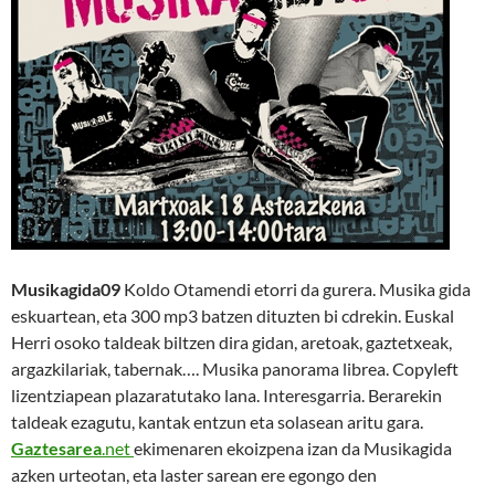
Musikagida09
Koldo Otamendi etorri da gurera. Musika gida
eskuartean, eta 300 mp3 batzen dituzten bi cdrekin. Euskal
Herri osoko taldeak biltzen dira gidan, aretoak, gaztetxeak,
argazkilariak, tabernak…. Musika panorama librea. Copyleft
lizentziapean plazaratutako lana. Interesgarria. Berarekin
taldeak ezagutu, kantak entzun eta solasean aritu gara.
Gaztesarea
.net
ekimenaren ekoizpena izan da Musikagida
azken urteotan, eta laster sarean ere egongo den