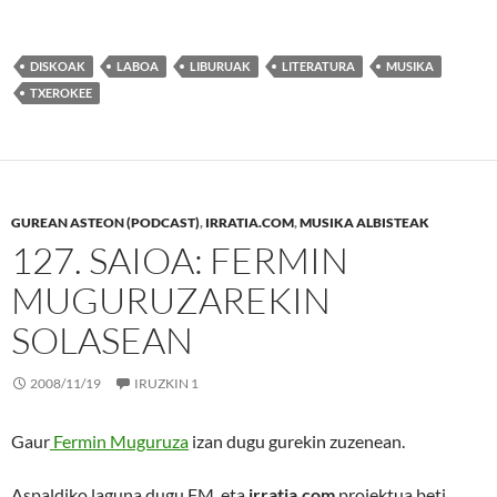
DISKOAK
LABOA
LIBURUAK
LITERATURA
MUSIKA
TXEROKEE
GUREAN ASTEON (PODCAST)
,
IRRATIA.COM
,
MUSIKA ALBISTEAK
127. SAIOA: FERMIN
MUGURUZAREKIN
SOLASEAN
2008/11/19
IRUZKIN 1
Gaur
Fermin Muguruza
izan dugu gurekin zuzenean.
Aspaldiko laguna dugu FM, eta
irratia.com
proiektua beti