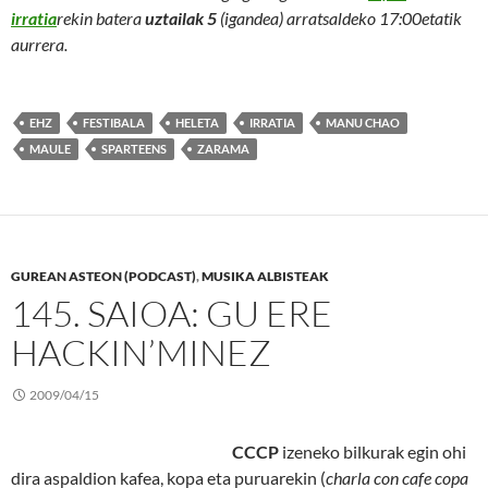
irratia
rekin batera
uztailak 5
(igandea) arratsaldeko 17:00etatik
aurrera.
EHZ
FESTIBALA
HELETA
IRRATIA
MANU CHAO
MAULE
SPARTEENS
ZARAMA
GUREAN ASTEON (PODCAST)
,
MUSIKA ALBISTEAK
145. SAIOA: GU ERE
HACKIN’MINEZ
2009/04/15
CCCP
izeneko bilkurak egin ohi
dira aspaldion kafea, kopa eta puruarekin (
charla con cafe copa