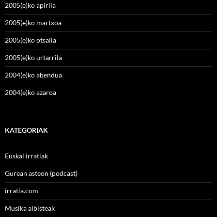
2005(e)ko apirila
2005(e)ko martxoa
2005(e)ko otsaila
2005(e)ko urtarrila
2004(e)ko abendua
2004(e)ko azaroa
KATEGORIAK
Euskal irratiak
Gurean asteon (podcast)
irratia.com
Musika albisteak