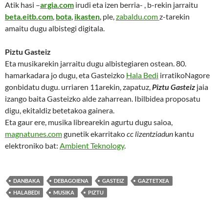
Atik hasi –
argia.com
irudi eta izen berria- , b-rekin jarraitu
beta.eitb.com
,
bota
,
ikasten
, ple,
zabaldu.com
z-tarekin
amaitu dugu albistegi digitala.
Piztu Gasteiz
Eta musikarekin jarraitu dugu albistegiaren ostean. 80.
hamarkadara jo dugu, eta Gasteizko
Hala Bedi
irratikoNagore
gonbidatu dugu. urriaren 11arekin, zapatuz,
Piztu Gasteiz
jaia
izango baita Gasteizko alde zaharrean. Ibilbidea proposatu
digu, ekitaldiz betetakoa gainera.
Eta gaur ere, musika librearekin agurtu dugu saioa,
magnatunes.com
gunetik ekarritako
cc lizentziadun
kantu
elektroniko bat:
Ambient Teknology
.
DANBAKA
DEBAGOIENA
GASTEIZ
GAZTETXEA
HALABEDI
MUSIKA
PIZTU