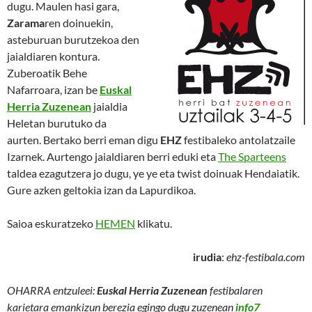
dugu. Maulen hasi gara,
Zarama
ren doinuekin,
asteburuan burutzekoa den
jaialdiaren kontura.
Zuberoatik Behe
Nafarroara, izan be
Euskal
Herria Zuzenean
jaialdia
Heletan burutuko da
aurten. Bertako berri eman digu
EHZ
festibaleko antolatzaile
Izarnek. Aurtengo jaialdiaren berri eduki eta
The Sparteens
taldea ezagutzera jo dugu, ye ye eta twist doinuak Hendaiatik.
Gure azken geltokia izan da Lapurdikoa.
Saioa eskuratzeko
HEMEN
klikatu.
irudia
:
ehz-festibala.com
OHARRA entzuleei:
Euskal Herria Zuzenean
festibalaren
karietara emankizun berezia egingo dugu zuzenean
info7