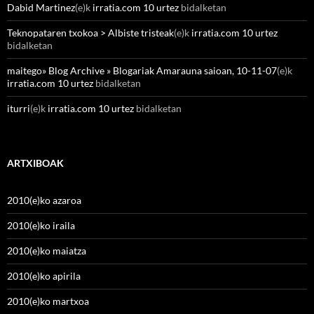
Dabid Martinez
(e)k
irratia.com 10 urtez
bidalketan
Teknopataren txokoa > Albiste tristeak
(e)k
irratia.com 10 urtez
bidalketan
maitego» Blog Archive » Blogariak Amarauna saioan, 10-11-07
(e)k
irratia.com 10 urtez
bidalketan
iturri
(e)k
irratia.com 10 urtez
bidalketan
ARTXIBOAK
2010(e)ko azaroa
2010(e)ko iraila
2010(e)ko maiatza
2010(e)ko apirila
2010(e)ko martxoa