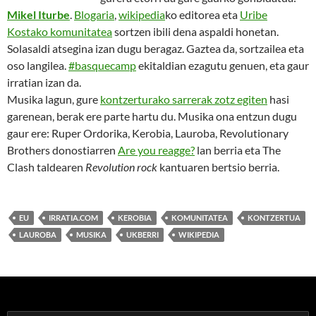
Mikel Iturbe
.
Blogaria
,
wikipedia
ko editorea eta
Uribe
Kostako komunitatea
sortzen ibili dena aspaldi honetan.
Solasaldi atsegina izan dugu beragaz. Gaztea da, sortzailea eta
oso langilea.
#basquecamp
ekitaldian ezagutu genuen, eta gaur
irratian izan da.
Musika lagun, gure
kontzerturako sarrerak zotz egiten
hasi
garenean, berak ere parte hartu du. Musika ona entzun dugu
gaur ere: Ruper Ordorika, Kerobia, Lauroba, Revolutionary
Brothers donostiarren
Are you reagge?
lan berria eta The
Clash taldearen
Revolution rock
kantuaren bertsio berria.
EU
IRRATIA.COM
KEROBIA
KOMUNITATEA
KONTZERTUA
LAUROBA
MUSIKA
UKBERRI
WIKIPEDIA