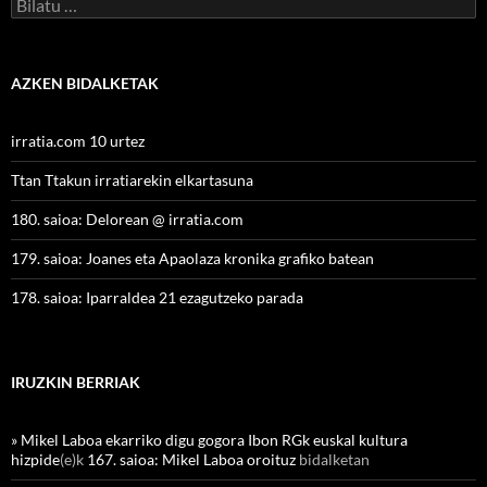
Bilatu:
AZKEN BIDALKETAK
irratia.com 10 urtez
Ttan Ttakun irratiarekin elkartasuna
180. saioa: Delorean @ irratia.com
179. saioa: Joanes eta Apaolaza kronika grafiko batean
178. saioa: Iparraldea 21 ezagutzeko parada
IRUZKIN BERRIAK
» Mikel Laboa ekarriko digu gogora Ibon RGk euskal kultura
hizpide
(e)k
167. saioa: Mikel Laboa oroituz
bidalketan