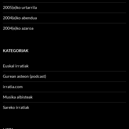
2005(e)ko urtarrila
2004(e)ko abendua
2004(e)ko azaroa
KATEGORIAK
Euskal irratiak
Gurean asteon (podcast)
irratia.com
Musika albisteak
Sareko irratiak