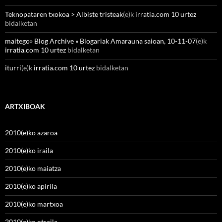
Teknopataren txokoa > Albiste tristeak
(e)k
irratia.com 10 urtez
bidalketan
maitego» Blog Archive » Blogariak Amarauna saioan, 10-11-07
(e)k
irratia.com 10 urtez
bidalketan
iturri
(e)k
irratia.com 10 urtez
bidalketan
ARTXIBOAK
2010(e)ko azaroa
2010(e)ko iraila
2010(e)ko maiatza
2010(e)ko apirila
2010(e)ko martxoa
2010(e)ko otsaila