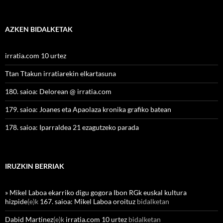
AZKEN BIDALKETAK
irratia.com 10 urtez
Ttan Ttakun irratiarekin elkartasuna
180. saioa: Delorean @ irratia.com
179. saioa: Joanes eta Apaolaza kronika grafiko batean
178. saioa: Iparraldea 21 ezagutzeko parada
IRUZKIN BERRIAK
» Mikel Laboa ekarriko digu gogora Ibon RGk euskal kultura
hizpide
(e)k
167. saioa: Mikel Laboa oroituz
bidalketan
Dabid Martinez
(e)k
irratia.com 10 urtez
bidalketan