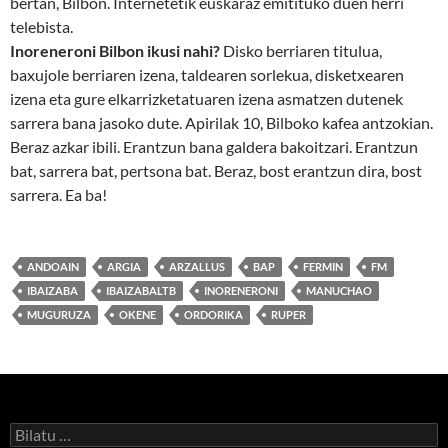
bertan, Bilbon. Internetetik euskaraz emitituko duen herri
telebista.
Inoreneroni Bilbon ikusi nahi?
Disko berriaren titulua,
baxujole berriaren izena, taldearen sorlekua, disketxearen
izena eta gure elkarrizketatuaren izena asmatzen dutenek
sarrera bana jasoko dute. Apirilak 10, Bilboko kafea antzokian.
Beraz azkar ibili. Erantzun bana galdera bakoitzari. Erantzun
bat, sarrera bat, pertsona bat. Beraz, bost erantzun dira, bost
sarrera. Ea ba!
ANDOAIN
ARGIA
ARZALLUS
BAP
FERMIN
FM
IBAIZABA
IBAIZABALTB
INORENERONI
MANUCHAO
MUGURUZA
OKENE
ORDORIKA
RUPER
Bilatu: