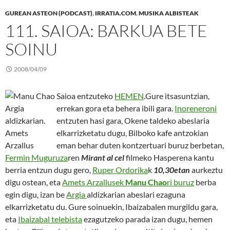
GUREAN ASTEON (PODCAST)
,
IRRATIA.COM
,
MUSIKA ALBISTEAK
111. SAIOA: BARKUA BETE
SOINU
2008/04/09
Saioa entzuteko
HEMEN
.Gure itsasuntzian,
errekan gora eta behera ibili gara.
Inoreneroni
entzuten hasi gara, Okene taldeko abeslaria
elkarrizketatu dugu, Bilboko kafe antzokian
eman behar duten kontzertuari buruz berbetan,
Fermin Muguruza
ren
Mirant al cel
filmeko Hasperena kantu
berria entzun dugu gero,
Ruper Ordorika
k
10,30etan
aurkeztu
digu ostean, eta
Amets Arzallusek
Manu Chao
ri buruz
berba
egin digu, izan be
Argia
aldizkarian abeslari ezaguna
elkarrizketatu du. Gure soinuekin, Ibaizabalen murgildu gara,
eta
Ibaizabal telebista
ezagutzeko parada izan dugu, hemen