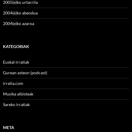
2005(e)ko urtarrila
2004(e)ko abendua
2004(e)ko azaroa
KATEGORIAK
Euskal irratiak
Gurean asteon (podcast)
irratia.com
Musika albisteak
Sareko irratiak
META