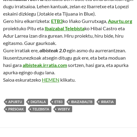
dugu irratsaioa. Lehen kantuak, zelan ez Ibarretxe eta Lopezi
eskaini dizkiegu (Jotakie eta Tijuana in Blue).
Gero hiru elkarrizketa:
ETB3
ko Iñako Gurrutxaga,
Apurtu.org
proiektuko Pitu eta
Ibaizabal Telebista
ko Hibai Castro eta
Adur Larrea izan dira gurean. Hiru proiektu, hiru bide, hiru
egitasmo. Gaur gaurkoak.
Gure irratiak ere,
albisteak 2.0
egin asmo du aurrerantzean.
Ikusentzunezkoak atsegin ditugu guk ere, eta beta moduan
hasi gara
albisteak
.
irratia.com
sortzen, hasi gara, eta apurka
apurka egingo dugu lana.
Saioa eskuratzeko
HEMEN
klikatu.
APURTU
DIGITALA
ETB3
IBAIZABALTB
IRRATIA
PRESOAK
TELEBISTA
WEBTV