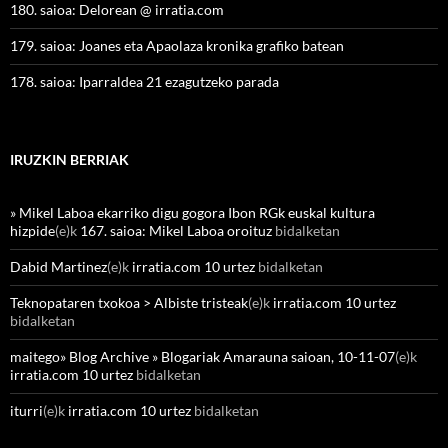
180. saioa: Delorean @ irratia.com
179. saioa: Joanes eta Apaolaza kronika grafiko batean
178. saioa: Iparraldea 21 ezagutzeko parada
IRUZKIN BERRIAK
» Mikel Laboa ekarriko digu gogora Ibon RGk euskal kultura
hizpide
(e)k
167. saioa: Mikel Laboa oroituz
bidalketan
Dabid Martinez
(e)k
irratia.com 10 urtez
bidalketan
Teknopataren txokoa > Albiste tristeak
(e)k
irratia.com 10 urtez
bidalketan
maitego» Blog Archive » Blogariak Amarauna saioan, 10-11-07
(e)k
irratia.com 10 urtez
bidalketan
iturri
(e)k
irratia.com 10 urtez
bidalketan