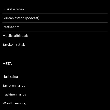
Euskal irratiak
Gurean asteon (podcast)
irratia.com
Musika albisteak
Sareko irratiak
META
Hasi saioa
Sarreren jarioa
Iruzkinen jarioa
WordPress.org