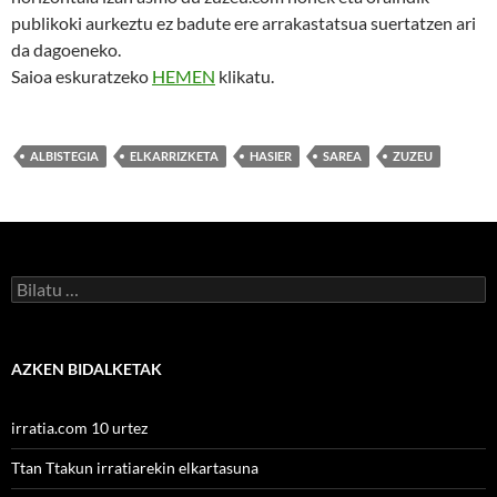
publikoki aurkeztu ez badute ere arrakastatsua suertatzen ari
da dagoeneko.
Saioa eskuratzeko
HEMEN
klikatu.
ALBISTEGIA
ELKARRIZKETA
HASIER
SAREA
ZUZEU
Bilatu:
AZKEN BIDALKETAK
irratia.com 10 urtez
Ttan Ttakun irratiarekin elkartasuna