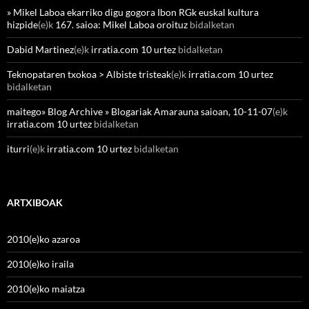
» Mikel Laboa ekarriko digu gogora Ibon RGk euskal kultura
hizpide
(e)k
167. saioa: Mikel Laboa oroituz
bidalketan
Dabid Martinez
(e)k
irratia.com 10 urtez
bidalketan
Teknopataren txokoa > Albiste tristeak
(e)k
irratia.com 10 urtez
bidalketan
maitego» Blog Archive » Blogariak Amarauna saioan, 10-11-07
(e)k
irratia.com 10 urtez
bidalketan
iturri
(e)k
irratia.com 10 urtez
bidalketan
ARTXIBOAK
2010(e)ko azaroa
2010(e)ko iraila
2010(e)ko maiatza