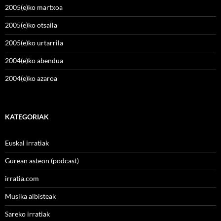
2005(e)ko martxoa
2005(e)ko otsaila
2005(e)ko urtarrila
2004(e)ko abendua
2004(e)ko azaroa
KATEGORIAK
Euskal irratiak
Gurean asteon (podcast)
irratia.com
Musika albisteak
Sareko irratiak