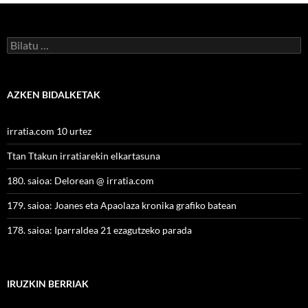
Bilatu:
AZKEN BIDALKETAK
irratia.com 10 urtez
Ttan Ttakun irratiarekin elkartasuna
180. saioa: Delorean @ irratia.com
179. saioa: Joanes eta Apaolaza kronika grafiko batean
178. saioa: Iparraldea 21 ezagutzeko parada
IRUZKIN BERRIAK