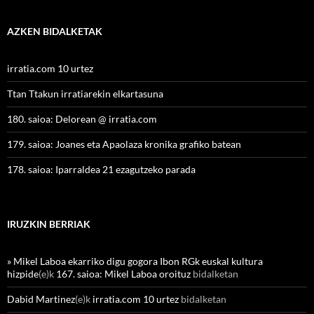
AZKEN BIDALKETAK
irratia.com 10 urtez
Ttan Ttakun irratiarekin elkartasuna
180. saioa: Delorean @ irratia.com
179. saioa: Joanes eta Apaolaza kronika grafiko batean
178. saioa: Iparraldea 21 ezagutzeko parada
IRUZKIN BERRIAK
» Mikel Laboa ekarriko digu gogora Ibon RGk euskal kultura
hizpide
(e)k
167. saioa: Mikel Laboa oroituz
bidalketan
Dabid Martinez
(e)k
irratia.com 10 urtez
bidalketan