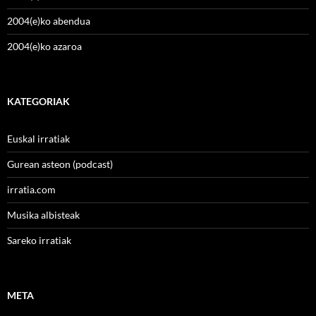
2004(e)ko abendua
2004(e)ko azaroa
KATEGORIAK
Euskal irratiak
Gurean asteon (podcast)
irratia.com
Musika albisteak
Sareko irratiak
META