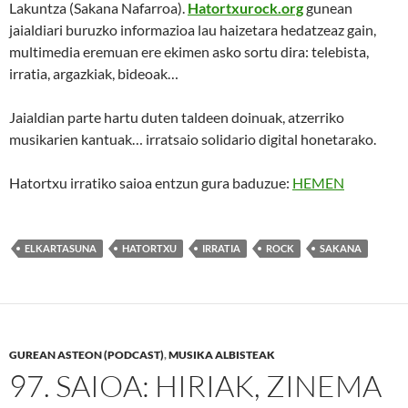
Lakuntza (Sakana Nafarroa).
Hatortxurock.org
gunean
jaialdiari buruzko informazioa lau haizetara hedatzeaz gain,
multimedia eremuan ere ekimen asko sortu dira: telebista,
irratia, argazkiak, bideoak…
Jaialdian parte hartu duten taldeen doinuak, atzerriko
musikarien kantuak… irratsaio solidario digital honetarako.
Hatortxu irratiko saioa entzun gura baduzue:
HEMEN
ELKARTASUNA
HATORTXU
IRRATIA
ROCK
SAKANA
GUREAN ASTEON (PODCAST)
,
MUSIKA ALBISTEAK
97. SAIOA: HIRIAK, ZINEMA