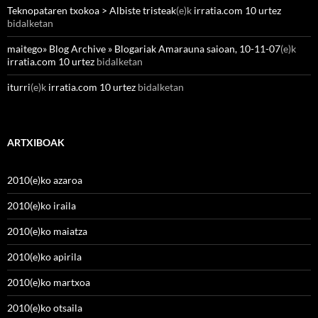
Teknopataren txokoa > Albiste tristeak
(e)k
irratia.com 10 urtez
bidalketan
maitego» Blog Archive » Blogariak Amarauna saioan, 10-11-07
(e)k
irratia.com 10 urtez
bidalketan
iturri
(e)k
irratia.com 10 urtez
bidalketan
ARTXIBOAK
2010(e)ko azaroa
2010(e)ko iraila
2010(e)ko maiatza
2010(e)ko apirila
2010(e)ko martxoa
2010(e)ko otsaila