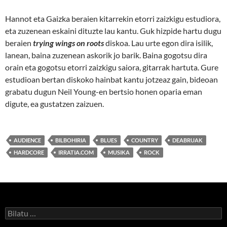
Hannot eta Gaizka beraien kitarrekin etorri zaizkigu estudiora,
eta zuzenean eskaini dituzte lau kantu. Guk hizpide hartu dugu
beraien
trying wings on roots
diskoa. Lau urte egon dira isilik,
lanean, baina zuzenean askorik jo barik. Baina gogotsu dira
orain eta gogotsu etorri zaizkigu saiora, gitarrak hartuta. Gure
estudioan bertan diskoko hainbat kantu jotzeaz gain, bideoan
grabatu dugun Neil Young-en bertsio honen oparia eman
digute, ea gustatzen zaizuen.
AUDIENCE
BILBOHIRIA
BLUES
COUNTRY
DEABRUAK
HARDCORE
IRRATIA.COM
MUSIKA
ROCK
Bilatu: