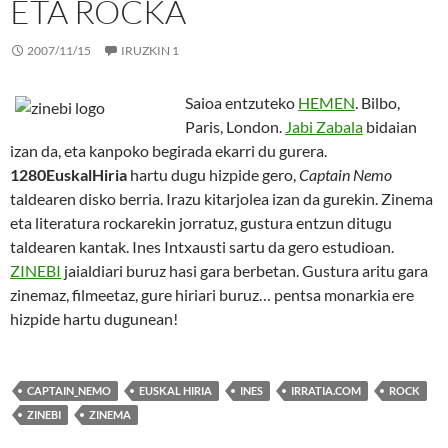
ETA ROCKA
2007/11/15
IRUZKIN 1
Saioa entzuteko
HEMEN
. Bilbo,
Paris, London.
Jabi Zabala
bidaian
izan da, eta kanpoko begirada ekarri du gurera.
1280EuskalHiria
hartu dugu hizpide gero,
Captain Nemo
taldearen disko berria. Irazu kitarjolea izan da gurekin. Zinema
eta literatura rockarekin jorratuz, gustura entzun ditugu
taldearen kantak. Ines Intxausti sartu da gero estudioan.
ZINEBI
jaialdiari buruz hasi gara berbetan. Gustura aritu gara
zinemaz, filmeetaz, gure hiriari buruz… pentsa monarkia ere
hizpide hartu dugunean!
CAPTAIN_NEMO
EUSKAL HIRIA
INES
IRRATIA.COM
ROCK
ZINEBI
ZINEMA