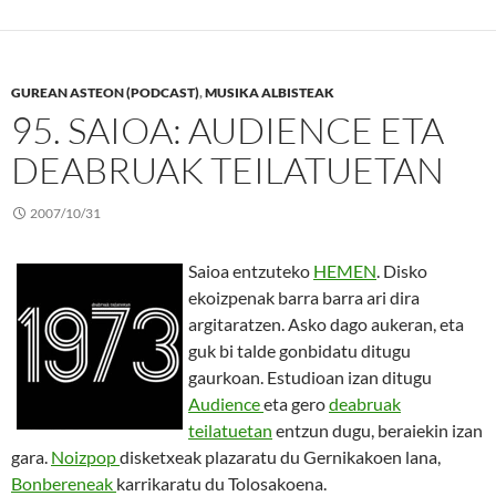
GUREAN ASTEON (PODCAST)
,
MUSIKA ALBISTEAK
95. SAIOA: AUDIENCE ETA
DEABRUAK TEILATUETAN
2007/10/31
Saioa entzuteko
HEMEN
. Disko
ekoizpenak barra barra ari dira
argitaratzen. Asko dago aukeran, eta
guk bi talde gonbidatu ditugu
gaurkoan. Estudioan izan ditugu
Audience
eta gero
deabruak
teilatuetan
entzun dugu, beraiekin izan
gara.
Noizpop
disketxeak plazaratu du Gernikakoen lana,
Bonbereneak
karrikaratu du Tolosakoena.