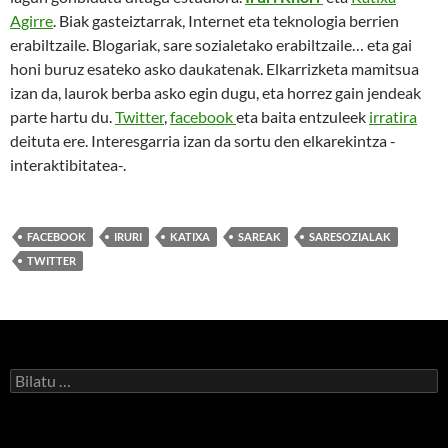
Agirre
. Biak gasteiztarrak, Internet eta teknologia berrien
erabiltzaile. Blogariak, sare sozialetako erabiltzaile… eta gai
honi buruz esateko asko daukatenak. Elkarrizketa mamitsua
izan da, laurok berba asko egin dugu, eta horrez gain jendeak
parte hartu du.
Twitter
,
facebook
eta baita entzuleek
irratira
deituta ere. Interesgarria izan da sortu den elkarekintza -
interaktibitatea-.
FACEBOOK
IRURI
KATIXA
SAREAK
SARESOZIALAK
TWITTER
Bilatu: