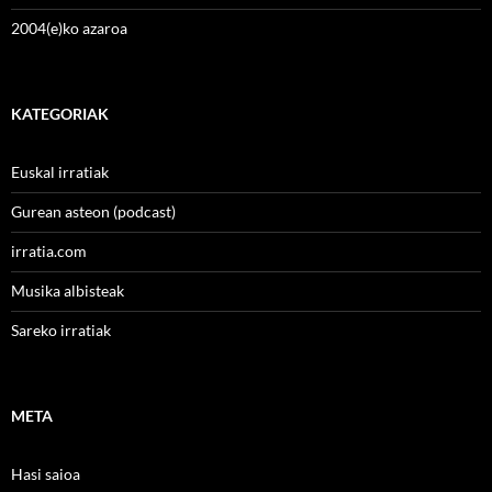
2004(e)ko azaroa
KATEGORIAK
Euskal irratiak
Gurean asteon (podcast)
irratia.com
Musika albisteak
Sareko irratiak
META
Hasi saioa