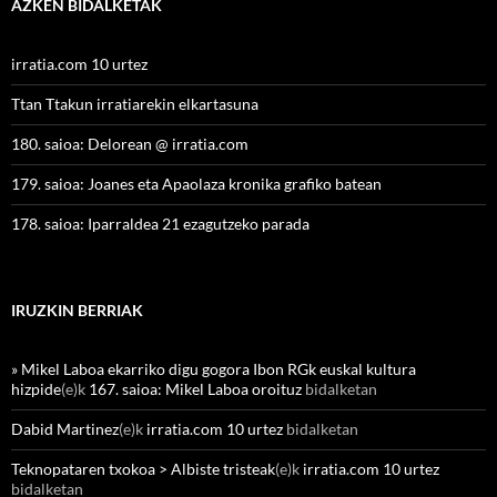
AZKEN BIDALKETAK
irratia.com 10 urtez
Ttan Ttakun irratiarekin elkartasuna
180. saioa: Delorean @ irratia.com
179. saioa: Joanes eta Apaolaza kronika grafiko batean
178. saioa: Iparraldea 21 ezagutzeko parada
IRUZKIN BERRIAK
» Mikel Laboa ekarriko digu gogora Ibon RGk euskal kultura
hizpide
(e)k
167. saioa: Mikel Laboa oroituz
bidalketan
Dabid Martinez
(e)k
irratia.com 10 urtez
bidalketan
Teknopataren txokoa > Albiste tristeak
(e)k
irratia.com 10 urtez
bidalketan