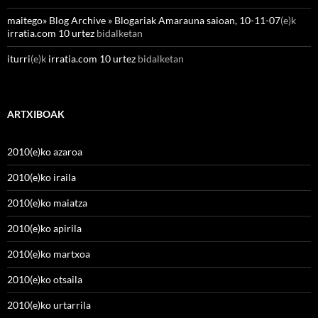
maitego» Blog Archive » Blogariak Amarauna saioan, 10-11-07
(e)k
irratia.com 10 urtez
bidalketan
iturri
(e)k
irratia.com 10 urtez
bidalketan
ARTXIBOAK
2010(e)ko azaroa
2010(e)ko iraila
2010(e)ko maiatza
2010(e)ko apirila
2010(e)ko martxoa
2010(e)ko otsaila
2010(e)ko urtarrila